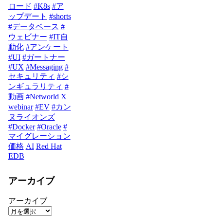
ロード
#K8s
#ア
ップデート
#shorts
#データベース
#
ウェビナー
#IT自
動化
#アンケート
#UI
#ガートナー
#UX
#Messaging
#
セキュリティ
#シ
ンギュラリティ
#
動画
#Networld X
webinar
#EV
#カン
ヌライオンズ
#Docker
#Oracle
#
マイグレーション
価格
AI
Red Hat
EDB
アーカイブ
アーカイブ